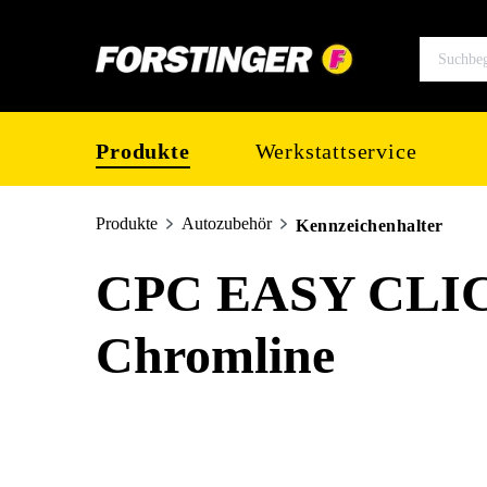
springen
Zur Hauptnavigation springen
Produkte
Werkstattservice
Produkte
Autozubehör
Kennzeichenhalter
CPC EASY CLICK
Chromline
Bildergalerie überspringen