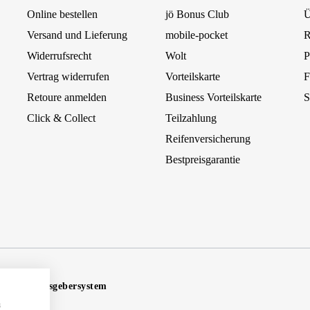
Online bestellen
jö Bonus Club
Ü
Versand und Lieferung
mobile-pocket
R
Widerrufsrecht
Wolt
P
Vertrag widerrufen
Vorteilskarte
F
Retoure anmelden
Business Vorteilskarte
S
Click & Collect
Teilzahlung
Reifenversicherung
Bestpreisgarantie
Hinweisgebersystem
u