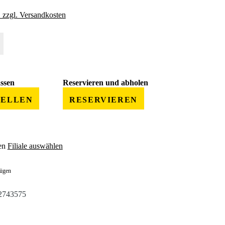
. zzgl. Versandkosten
 gewünschten Wert ein oder benutze die Schaltflächen um die Anzahl zu erhöhe
assen
Reservieren und abholen
TELLEN
RESERVIEREN
en
Filiale auswählen
fügen
2743575