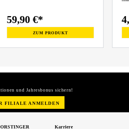
Inhal
59,90 €*
4
ZUM PRODUKT
tionen und Jahresbonus sichern!
ER FILIALE ANMELDEN
FORSTINGER
Karriere