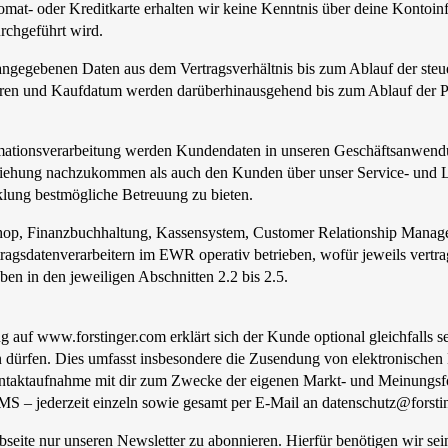
at- oder Kreditkarte erhalten wir keine Kenntnis über deine Kontoinfo
rchgeführt wird.
angegebenen Daten aus dem Vertragsverhältnis bis zum Ablauf der steue
aren und Kaufdatum werden darüberhinausgehend bis zum Ablauf der Pr
ationsverarbeitung werden Kundendaten in unseren Geschäftsanwend
iehung nachzukommen als auch den Kunden über unser Service- und Leis
ung bestmögliche Betreuung zu bieten.
hop, Finanzbuchhaltung, Kassensystem, Customer Relationship Manage
sdatenverarbeitern im EWR operativ betrieben, wofür jeweils vertragl
n in den jeweiligen Abschnitten 2.2 bis 2.5.
 auf www.forstinger.com erklärt sich der Kunde optional gleichfalls s
dürfen. Dies umfasst insbesondere die Zusendung von elektronischen
Kontaktaufnahme mit dir zum Zwecke der eigenen Markt- und Meinung
 – jederzeit einzeln sowie gesamt per E-Mail an datenschutz@forsti
seite nur unseren Newsletter zu abonnieren. Hierfür benötigen wir se