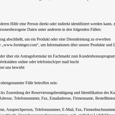
deren Hilfe eine Person direkt oder indirekt identifiziert werden kann
ersonenbezogene Daten unter anderem in den folgenden Fällen:
ag abschließt, um ein Produkt oder eine Dienstleistung zu erwerben
er „www.forstinger.com“, um Informationen über unsere Produkte und D
oder über ein Antragsformular im Fachmarkt zum Kundenbonusprogra
rkstätten online oder telefonisch/per mail bucht
ei uns bewirbt
engenannter Fälle betroffen sein:
cks Zusendung der Reservierungsbestätigung und Identifikation des K
l, Adresse, Telefonnummer, Fax, Emailadresse, Firmenname, Bestellhi
e, Ansprechperson, Telefonnummer, E-Mail, Fax, Firmenbuchnummer,