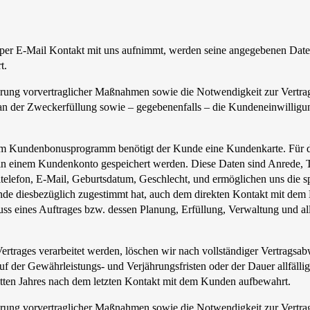
per E-Mail Kontakt mit uns aufnimmt, werden seine angegebenen Date
t.
hrung vorvertraglicher Maßnahmen sowie die Notwendigkeit zur Vertra
 an der Zweckerfüllung sowie – gegebenenfalls – die Kundeneinwilligu
 am Kundenbonusprogramm benötigt der Kunde eine Kundenkarte. Für 
in einem Kundenkonto gespeichert werden. Diese Daten sind Anrede, Ti
ltelefon, E-Mail, Geburtsdatum, Geschlecht, und ermöglichen uns die s
Kunde diesbezüglich zugestimmt hat, auch dem direkten Kontakt mit de
luss eines Auftrages bzw. dessen Planung, Erfüllung, Verwaltung und al
rtrages verarbeitet werden, löschen wir nach vollständiger Vertragsa
 der Gewährleistungs- und Verjährungsfristen oder der Dauer allfällig
itten Jahres nach dem letzten Kontakt mit dem Kunden aufbewahrt.
hrung vorvertraglicher Maßnahmen sowie die Notwendigkeit zur Vertra