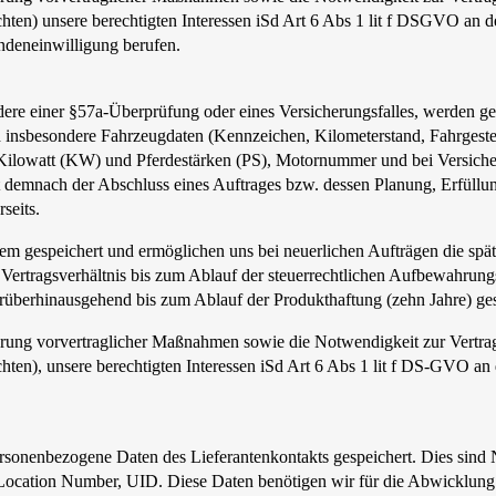
hten) unsere berechtigten Interessen iSd Art 6 Abs 1 lit f DSGVO an d
ndeneinwilligung berufen.
dere einer §57a-Überprüfung oder eines Versicherungsfalles, werden 
ind insbesondere Fahrzeugdaten (Kennzeichen, Kilometerstand, Fahrgeste
in Kilowatt (KW) und Pferdestärken (PS), Motornummer und bei Versic
demnach der Abschluss eines Auftrages bzw. dessen Planung, Erfüllun
seits.
m gespeichert und ermöglichen uns bei neuerlichen Aufträgen die spät
ertragsverhältnis bis zum Ablauf der steuerrechtlichen Aufbewahrungs
überhinausgehend bis zum Ablauf der Produkthaftung (zehn Jahre) ges
hrung vorvertraglicher Maßnahmen sowie die Notwendigkeit zur Vertra
ten), unsere berechtigten Interessen iSd Art 6 Abs 1 lit f DS-GVO an
onenbezogene Daten des Lieferantenkontakts gespeichert. Dies sind Na
 Location Number, UID. Diese Daten benötigen wir für die Abwicklun