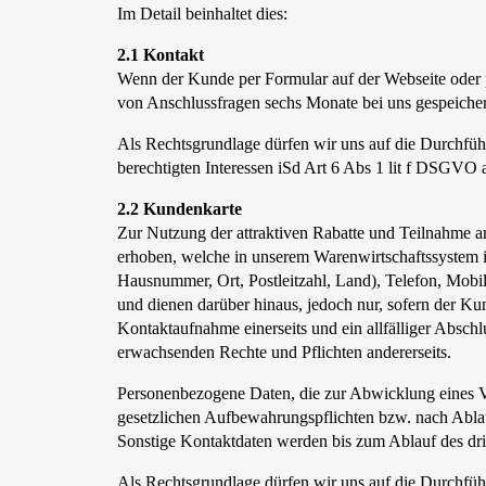
Im Detail beinhaltet dies:
2.1 Kontakt
Wenn der Kunde per Formular auf der Webseite oder 
von Anschlussfragen sechs Monate bei uns gespeicher
Als Rechtsgrundlage dürfen wir uns auf die Durchfü
berechtigten Interessen iSd Art 6 Abs 1 lit f DSGVO
2.2 Kundenkarte
Zur Nutzung der attraktiven Rabatte und Teilnahme
erhoben, welche in unserem Warenwirtschaftssystem 
Hausnummer, Ort, Postleitzahl, Land), Telefon, Mobi
und dienen darüber hinaus, jedoch nur, sofern der 
Kontaktaufnahme einerseits und ein allfälliger Absch
erwachsenden Rechte und Pflichten andererseits.
Personenbezogene Daten, die zur Abwicklung eines Ve
gesetzlichen Aufbewahrungspflichten bzw. nach Ablauf
Sonstige Kontaktdaten werden bis zum Ablauf des dr
Als Rechtsgrundlage dürfen wir uns auf die Durchfü