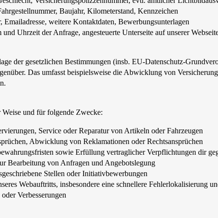
schlecht, Versicherungspolizzennummer, evtl. amtlicher Lichtbildaus
ahrgestellnummer, Baujahr, Kilometerstand, Kennzeichen
, Emailadresse, weitere Kontaktdaten, Bewerbungsunterlagen
d Uhrzeit der Anfrage, angesteuerte Unterseite auf unserer Webseite
undlage der gesetzlichen Bestimmungen (insb. EU-Datenschutz-Grundv
 gegenüber. Das umfasst beispielsweise die Abwicklung von Versicherun
n.
r Weise und für folgende Zwecke:
rvierungen, Service oder Reparatur von Artikeln oder Fahrzeugen
nsprüchen, Abwicklung von Reklamationen oder Rechtsansprüchen
wahrungsfristen sowie Erfüllung vertraglicher Verpflichtungen dir ge
ur Bearbeitung von Anfragen und Angebotslegung
geschriebene Stellen oder Initiativbewerbungen
seres Webauftritts, insbesondere eine schnellere Fehlerlokalisierung
 oder Verbesserungen