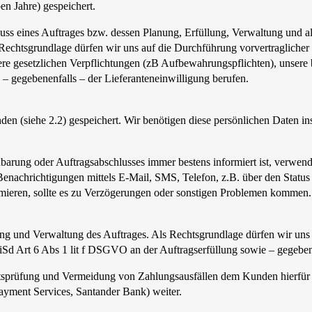
en Jahre) gespeichert.
ss eines Auftrages bzw. dessen Planung, Erfüllung, Verwaltung und al
s Rechtsgrundlage dürfen wir uns auf die Durchführung vorvertraglich
re gesetzlichen Verpflichtungen (zB Aufbewahrungspflichten), unsere 
 – gegebenenfalls – der Lieferanteneinwilligung berufen.
 (siehe 2.2) gespeichert. Wir benötigen diese persönlichen Daten insb
barung oder Auftragsabschlusses immer bestens informiert ist, verwend
nachrichtigungen mittels E-Mail, SMS, Telefon, z.B. über den Status 
rmieren, sollte es zu Verzögerungen oder sonstigen Problemen komme
ng und Verwaltung des Auftrages. Als Rechtsgrundlage dürfen wir uns 
 iSd Art 6 Abs 1 lit f DSGVO an der Auftragserfüllung sowie – gegebe
tsprüfung und Vermeidung von Zahlungsausfällen dem Kunden hierfür 
ayment Services, Santander Bank) weiter.