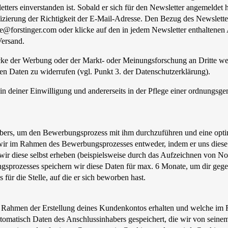
tters einverstanden ist. Sobald er sich für den Newsletter angemeldet 
zierung der Richtigkeit der E-Mail-Adresse. Den Bezug des Newsletters
te@forstinger.com oder klicke auf den in jedem Newsletter enthalten
ersand.
e der Werbung oder der Markt- oder Meinungsforschung an Dritte weite
en Daten zu widerrufen (vgl. Punkt 3. der Datenschutzerklärung).
in deiner Einwilligung und andererseits in der Pflege einer ordnungsg
ers, um den Bewerbungsprozess mit ihm durchzuführen und eine optim
wir im Rahmen des Bewerbungsprozesses entweder, indem er uns diese z
wir diese selbst erheben (beispielsweise durch das Aufzeichnen von 
prozesses speichern wir diese Daten für max. 6 Monate, um dir gegeb
ür die Stelle, auf die er sich beworben hast.
Rahmen der Erstellung deines Kundenkontos erhalten und welche im R
tomatisch Daten des Anschlussinhabers gespeichert, die wir von sein