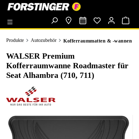
alt springen
Produkte
Autozubehör
Kofferraummatten & -wannen
WALSER Premium
Kofferraumwanne Roadmaster für
Seat Alhambra (710, 711)
Bildergalerie überspringen