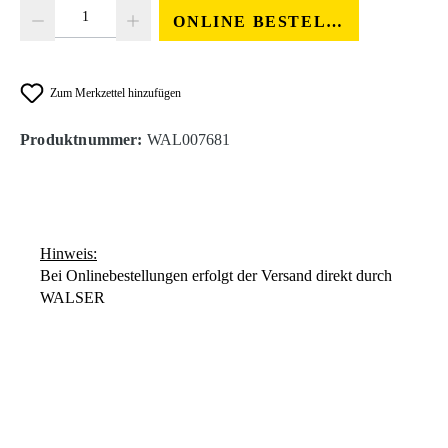
Produkt Anzahl: Gib den gewünschten Wert ein oder benutze die Schaltfläc
ONLINE BESTELLEN
Zum Merkzettel hinzufügen
Produktnummer:
WAL007681
Hinweis:
Bei Onlinebestellungen erfolgt der Versand direkt durch
WALSER