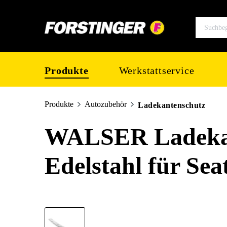
springen
Zur Hauptnavigation springen
Produkte
Werkstattservice
Produkte
Autozubehör
Ladekantenschutz
WALSER Ladekan
Edelstahl für Se
Bildergalerie überspringen