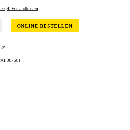
. zzgl. Versandkosten
 gewünschten Wert ein oder benutze die Schaltflächen um die Anzahl zu erhöhe
ONLINE BESTELLEN
fügen
AL007661