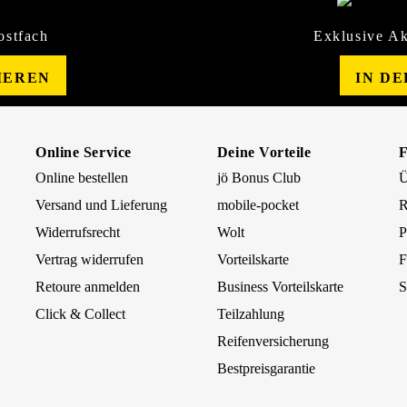
ostfach
Exklusive Ak
IEREN
IN D
Online Service
Deine Vorteile
Online bestellen
jö Bonus Club
Ü
Versand und Lieferung
mobile-pocket
R
Widerrufsrecht
Wolt
P
Vertrag widerrufen
Vorteilskarte
F
Retoure anmelden
Business Vorteilskarte
S
Click & Collect
Teilzahlung
Reifenversicherung
Bestpreisgarantie