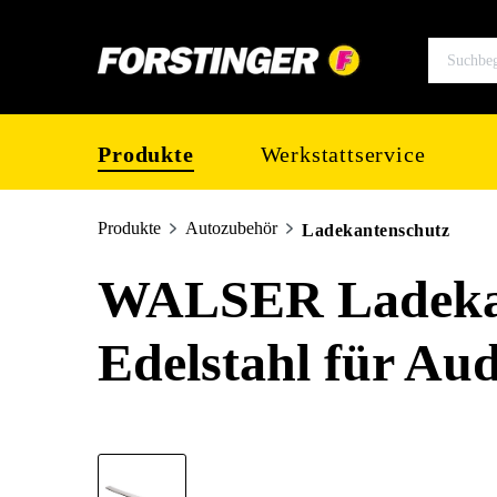
springen
Zur Hauptnavigation springen
Produkte
Werkstattservice
Produkte
Autozubehör
Ladekantenschutz
WALSER Ladekan
Edelstahl für Au
Bildergalerie überspringen