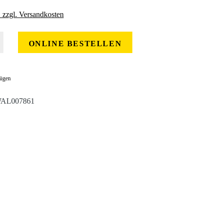
. zzgl. Versandkosten
 gewünschten Wert ein oder benutze die Schaltflächen um die Anzahl zu erhöhe
ONLINE BESTELLEN
fügen
AL007861