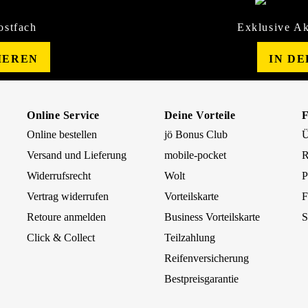
ostfach
Exklusive Ak
IEREN
IN D
Online Service
Deine Vorteile
Online bestellen
jö Bonus Club
Ü
Versand und Lieferung
mobile-pocket
R
Widerrufsrecht
Wolt
P
Vertrag widerrufen
Vorteilskarte
F
Retoure anmelden
Business Vorteilskarte
S
Click & Collect
Teilzahlung
Reifenversicherung
Bestpreisgarantie