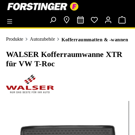
alt springen
Produkte
Autozubehör
Kofferraummatten & -wannen
WALSER Kofferraumwanne XTR
für VW T-Roc
Bildergalerie überspringen