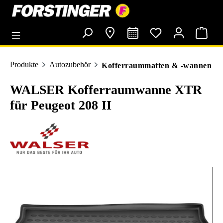
alt springen
Produkte
Autozubehör
Kofferraummatten & -wannen
WALSER Kofferraumwanne XTR
für Peugeot 208 II
Bildergalerie überspringen