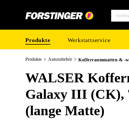
springen
Zur Hauptnavigation springen
Produkte
Werkstattservice
Produkte
Autozubehör
Kofferraummatten & -
WALSER Kofferr
Galaxy III (CK), 
(lange Matte)