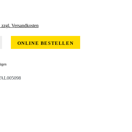
. zzgl. Versandkosten
 gewünschten Wert ein oder benutze die Schaltflächen um die Anzahl zu erhöhe
ONLINE BESTELLEN
fügen
AL005098