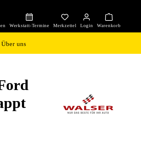
den
Über uns
Ford
lappt