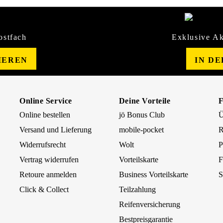
ostfach
Exklusive Ak
IEREN
IN D
Online Service
Deine Vorteile
Online bestellen
jö Bonus Club
Ü
Versand und Lieferung
mobile-pocket
R
Widerrufsrecht
Wolt
P
Vertrag widerrufen
Vorteilskarte
F
Retoure anmelden
Business Vorteilskarte
S
Click & Collect
Teilzahlung
Reifenversicherung
Bestpreisgarantie