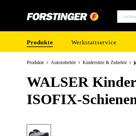
springen
Zur Hauptnavigation springen
Produkte
Werkstattservice
Produkte
Autozubehör
Kindersitze & Zubehör
WALSER Kindersi
ISOFIX-Schienen,
Bildergalerie überspringen