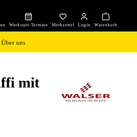
den
Über uns
fi mit