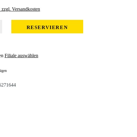
. zzgl. Versandkosten
 gewünschten Wert ein oder benutze die Schaltflächen um die Anzahl zu erhöhe
RESERVIEREN
en
Filiale auswählen
fügen
6271644