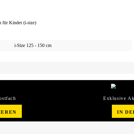
für Kinder (i-size)
i-Size 125 - 150 cm
ostfach
Exklusive Ak
IEREN
IN D