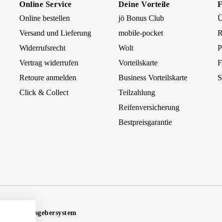
Online Service
Deine Vorteile
Online bestellen
jö Bonus Club
Ü
Versand und Lieferung
mobile-pocket
R
Widerrufsrecht
Wolt
P
Vertrag widerrufen
Vorteilskarte
F
Retoure anmelden
Business Vorteilskarte
S
Click & Collect
Teilzahlung
Reifenversicherung
Bestpreisgarantie
Hinweisgebersystem