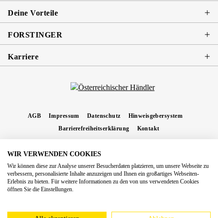
Deine Vorteile
FORSTINGER
Karriere
AGB
Impressum
Datenschutz
Hinweisgebersystem
Barrierefreiheitserklärung
Kontakt
WIR VERWENDEN COOKIES
* Alle Preise inkl. gesetzl. Mehrwertsteuer zzgl.
Versandkosten
und ggf.
Wir können diese zur Analyse unserer Besucherdaten platzieren, um unsere Webseite zu
Nachnahmegebühren, wenn nicht anders angegeben.
verbessern, personalisierte Inhalte anzuzeigen und Ihnen ein großartiges Webseiten-
Erlebnis zu bieten. Für weitere Informationen zu den von uns verwendeten Cookies
Copyright 2026 Forstinger Österreich GmbH
öffnen Sie die Einstellungen.
Königstetter Straße 128 - 134/OG3, 3430 Tulln
Nach geltendem Recht ist Forstinger verpflichtet, seine Kunden auf die Existenz der
europäschen Online-Streitbeilegungs-Plattform hinzuweisen:
webgate.ec.europa.eu/odr