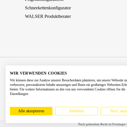
Schneekettenkonfigurator
WALSER Produktberater
AGB
Impressum
Datenschutz
WIR VERWENDEN COOKIES
Wir können diese zur Analyse unserer Besucherdaten platzieren, um unsere Webseite z
Barrierefreiheitserklärung
Kontakt
verbessern, personalisierte Inhalte anzuzeigen und Ihnen ein großartiges Webseiten-Erl
bieten. Für weitere Informationen zu den von uns verwendeten Cookies öffnen Sie die
Einstellungen.
* Alle Preise 
Alle akzeptieren
Ablehnen
Nein, anpa
Nach geltendem Recht ist Forstinger 