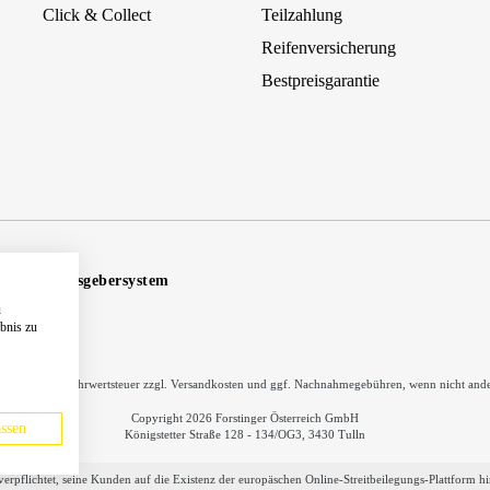
Click & Collect
Teilzahlung
Reifenversicherung
Bestpreisgarantie
Hinweisgebersystem
u
ebnis zu
inkl. gesetzl. Mehrwertsteuer zzgl.
Versandkosten
und ggf. Nachnahmegebühren, wenn nicht ande
Copyright 2026 Forstinger Österreich GmbH
ssen
Königstetter Straße 128 - 134/OG3, 3430 Tulln
verpflichtet, seine Kunden auf die Existenz der europäschen Online-Streitbeilegungs-Plattform 