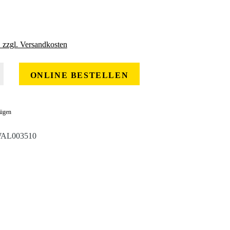
. zzgl. Versandkosten
 gewünschten Wert ein oder benutze die Schaltflächen um die Anzahl zu erhöhe
ONLINE BESTELLEN
fügen
AL003510