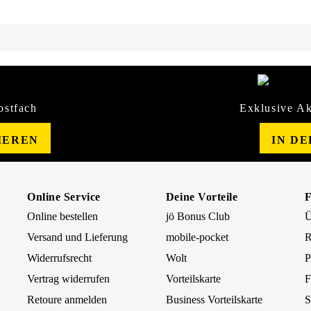
ostfach
Exklusive Ak
IEREN
IN D
Online Service
Deine Vorteile
Online bestellen
jö Bonus Club
Ü
Versand und Lieferung
mobile-pocket
R
Widerrufsrecht
Wolt
P
Vertrag widerrufen
Vorteilskarte
F
Retoure anmelden
Business Vorteilskarte
S