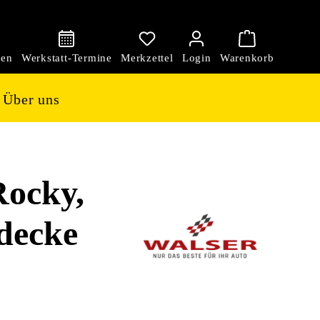
den
Über uns
ocky,
ndecke