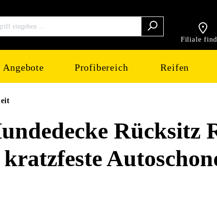
Filiale fin
Angebote
Profibereich
Reifen
eit
ndedecke Rücksitz R
 kratzfeste Autoscho