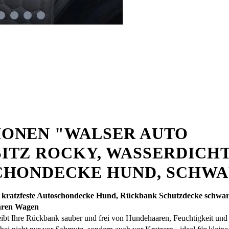
ONEN "WALSER AUTO
ITZ ROCKY, WASSERDICH
CHONDECKE HUND, SCHWA
 kratzfeste Autoschondecke Hund, Rückbank Schutzdecke schwa
Ihren Wagen
t Ihre Rückbank sauber und frei von Hundehaaren, Feuchtigkeit und 