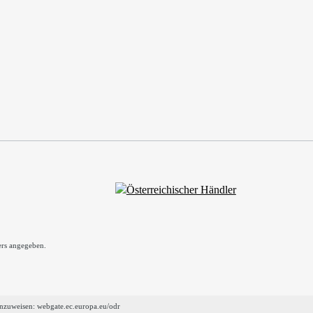
rs angegeben.
hinzuweisen:
webgate.ec.europa.eu/odr