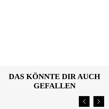
_Scooter-
Fahrrad_ANLEITUNG_2646
1489
TnB_URBAN-
DOWNLOAD
MOOV_Blinker_Lenkstange
_Scooter-
Fahrrad_DATENBLATT_26
461489
DAS KÖNNTE DIR AUCH
GEFALLEN