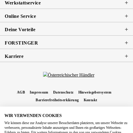
Werkstattservice
Online Service
Deine Vorteile
FORSTINGER
Karriere
AGB
Impressum
Datenschutz
Hinweisgebersystem
Barrierefreiheitserklärung
Kontakt
WIR VERWENDEN COOKIES
* Alle Preise inkl. gesetzl. Mehrwertsteuer zzgl.
Versandkosten
und ggf.
Wir können diese zur Analyse unserer Besucherdaten platzieren, um unsere Webseite zu
Nachnahmegebühren, wenn nicht anders angegeben.
verbessern, personalisierte Inhalte anzuzeigen und Ihnen ein großartiges Webseiten-
Erlebnis zu bieten. Für weitere Informationen zu den von uns verwendeten Cookies
Copyright 2026 Forstinger Österreich GmbH