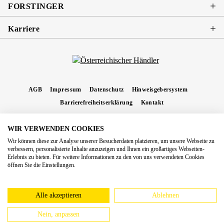
FORSTINGER
Karriere
AGB
Impressum
Datenschutz
Hinweisgebersystem
Barrierefreiheitserklärung
Kontakt
WIR VERWENDEN COOKIES
* Alle Preise inkl. gesetzl. Mehrwertsteuer zzgl.
Versandkosten
und ggf.
Wir können diese zur Analyse unserer Besucherdaten platzieren, um unsere Webseite zu
Nachnahmegebühren, wenn nicht anders angegeben.
verbessern, personalisierte Inhalte anzuzeigen und Ihnen ein großartiges Webseiten-
Erlebnis zu bieten. Für weitere Informationen zu den von uns verwendeten Cookies
Copyright 2026 Forstinger Österreich GmbH
öffnen Sie die Einstellungen.
Königstetter Straße 128 - 134/OG3, 3430 Tulln
Nach geltendem Recht ist Forstinger verpflichtet, seine Kunden auf die Existenz der
europäschen Online-Streitbeilegungs-Plattform hinzuweisen:
webgate.ec.europa.eu/odr
Alle akzeptieren
Ablehnen
Nein, anpassen