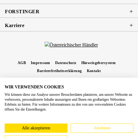
FORSTINGER
Karriere
AGB
Impressum
Datenschutz
Hinweisgebersystem
Barrierefreiheitserklärung
Kontakt
WIR VERWENDEN COOKIES
* Alle Preise inkl. gesetzl. Mehrwertsteuer zzgl.
Versandkosten
und ggf.
Wir können diese zur Analyse unserer Besucherdaten platzieren, um unsere Webseite zu
Nachnahmegebühren, wenn nicht anders angegeben.
verbessern, personalisierte Inhalte anzuzeigen und Ihnen ein großartiges Webseiten-
Erlebnis zu bieten. Für weitere Informationen zu den von uns verwendeten Cookies
Copyright 2026 Forstinger Österreich GmbH
öffnen Sie die Einstellungen.
Königstetter Straße 128 - 134/OG3, 3430 Tulln
Nach geltendem Recht ist Forstinger verpflichtet, seine Kunden auf die Existenz der
europäschen Online-Streitbeilegungs-Plattform hinzuweisen:
webgate.ec.europa.eu/odr
Alle akzeptieren
Ablehnen