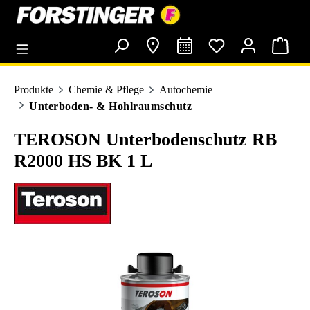
alt springen
Produkte
Chemie & Pflege
Autochemie
Unterboden- & Hohlraumschutz
TEROSON Unterbodenschutz RB
R2000 HS BK 1 L
Bildergalerie überspringen