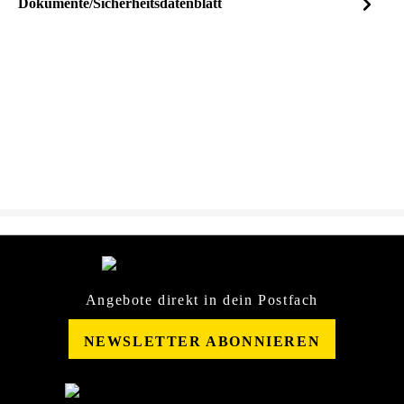
Dokumente/Sicherheitsdatenblatt
Dateiname
TEROSON-
DOWNLOAD
Unterbodenschutz-RB-
R2000-HS-BK-1L-767197-
SDB-10068151.pdf
Angebote direkt in dein Postfach
NEWSLETTER ABONNIEREN