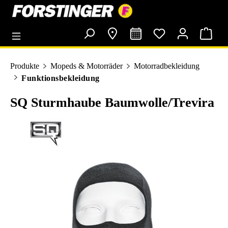
alt springen
Produkte
Mopeds & Motorräder
Motorradbekleidung
Funktionsbekleidung
SQ Sturmhaube Baumwolle/Trevira
Bildergalerie überspringen