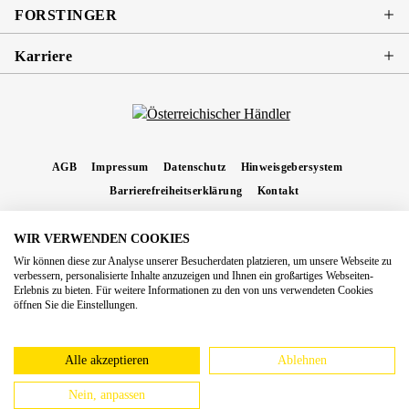
FORSTINGER
Karriere
AGB
Impressum
Datenschutz
Hinweisgebersystem
Barrierefreiheitserklärung
Kontakt
WIR VERWENDEN COOKIES
* Alle Preise inkl. gesetzl. Mehrwertsteuer zzgl.
Versandkosten
und ggf.
Wir können diese zur Analyse unserer Besucherdaten platzieren, um unsere Webseite zu
Nachnahmegebühren, wenn nicht anders angegeben.
verbessern, personalisierte Inhalte anzuzeigen und Ihnen ein großartiges Webseiten-
Erlebnis zu bieten. Für weitere Informationen zu den von uns verwendeten Cookies
Copyright 2026 Forstinger Österreich GmbH
öffnen Sie die Einstellungen.
Königstetter Straße 128 - 134/OG3, 3430 Tulln
Nach geltendem Recht ist Forstinger verpflichtet, seine Kunden auf die Existenz der
europäschen Online-Streitbeilegungs-Plattform hinzuweisen:
webgate.ec.europa.eu/odr
Alle akzeptieren
Ablehnen
Nein, anpassen