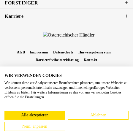
FORSTINGER
Karriere
AGB
Impressum
Datenschutz
Hinweisgebersystem
Barrierefreiheitserklärung
Kontakt
WIR VERWENDEN COOKIES
* Alle Preise inkl. gesetzl. Mehrwertsteuer zzgl.
Versandkosten
und ggf.
Wir können diese zur Analyse unserer Besucherdaten platzieren, um unsere Webseite zu
Nachnahmegebühren, wenn nicht anders angegeben.
verbessern, personalisierte Inhalte anzuzeigen und Ihnen ein großartiges Webseiten-
Erlebnis zu bieten. Für weitere Informationen zu den von uns verwendeten Cookies
Copyright 2026 Forstinger Österreich GmbH
öffnen Sie die Einstellungen.
Königstetter Straße 128 - 134/OG3, 3430 Tulln
Nach geltendem Recht ist Forstinger verpflichtet, seine Kunden auf die Existenz der
europäschen Online-Streitbeilegungs-Plattform hinzuweisen:
webgate.ec.europa.eu/odr
Alle akzeptieren
Ablehnen
Nein, anpassen