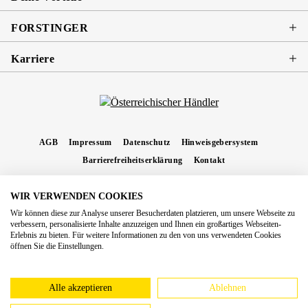
FORSTINGER
Karriere
AGB
Impressum
Datenschutz
Hinweisgebersystem
Barrierefreiheitserklärung
Kontakt
WIR VERWENDEN COOKIES
* Alle Preise inkl. gesetzl. Mehrwertsteuer zzgl.
Versandkosten
und ggf.
Wir können diese zur Analyse unserer Besucherdaten platzieren, um unsere Webseite zu
Nachnahmegebühren, wenn nicht anders angegeben.
verbessern, personalisierte Inhalte anzuzeigen und Ihnen ein großartiges Webseiten-
Erlebnis zu bieten. Für weitere Informationen zu den von uns verwendeten Cookies
Copyright 2026 Forstinger Österreich GmbH
öffnen Sie die Einstellungen.
Königstetter Straße 128 - 134/OG3, 3430 Tulln
Nach geltendem Recht ist Forstinger verpflichtet, seine Kunden auf die Existenz der
europäschen Online-Streitbeilegungs-Plattform hinzuweisen:
webgate.ec.europa.eu/odr
Alle akzeptieren
Ablehnen