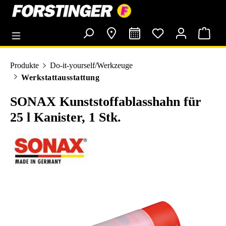
alt springen
Produkte
Do-it-yourself/Werkzeuge
Werkstattausstattung
SONAX Kunststoffablasshahn für
25 l Kanister, 1 Stk.
Bildergalerie überspringen