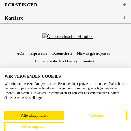
FORSTINGER
Karriere
AGB
Impressum
Datenschutz
Hinweisgebersystem
Barrierefreiheitserklärung
Kontakt
WIR VERWENDEN COOKIES
* Alle Preise inkl. gesetzl. Mehrwertsteuer zzgl.
Versandkosten
und ggf.
Wir können diese zur Analyse unserer Besucherdaten platzieren, um unsere Webseite zu
Nachnahmegebühren, wenn nicht anders angegeben.
verbessern, personalisierte Inhalte anzuzeigen und Ihnen ein großartiges Webseiten-
Erlebnis zu bieten. Für weitere Informationen zu den von uns verwendeten Cookies
Copyright 2026 Forstinger Österreich GmbH
öffnen Sie die Einstellungen.
Königstetter Straße 128 - 134/OG3, 3430 Tulln
Nach geltendem Recht ist Forstinger verpflichtet, seine Kunden auf die Existenz der
europäschen Online-Streitbeilegungs-Plattform hinzuweisen:
webgate.ec.europa.eu/odr
Alle akzeptieren
Ablehnen
Nein, anpassen