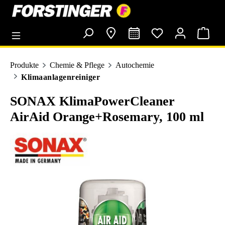
alt springen
Produkte
Chemie & Pflege
Autochemie
Klimaanlagenreiniger
SONAX KlimaPowerCleaner
AirAid Orange+Rosemary, 100 ml
Bildergalerie überspringen