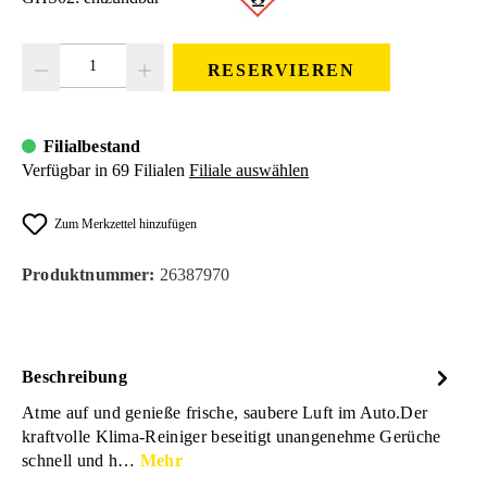
Produkt Anzahl: Gib den gewünschten Wert ein oder benutze die Schaltfläc
RESERVIEREN
Filialbestand
Verfügbar in 69 Filialen
Filiale auswählen
Zum Merkzettel hinzufügen
Produktnummer:
26387970
Beschreibung
Atme auf und genieße frische, saubere Luft im Auto.Der
kraftvolle Klima-Reiniger beseitigt unangenehme Gerüche
schnell und h…
Mehr