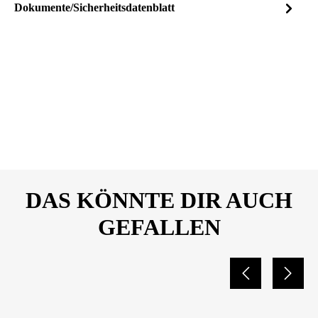
Dokumente/Sicherheitsdatenblatt
Dateiname
SONAX_KlimaPowerCleane
DOWNLOAD
r_AirAid_Orange+Rosemary
_Sicherheitsdatenblatt_26387
970.pdf
DAS KÖNNTE DIR AUCH
GEFALLEN