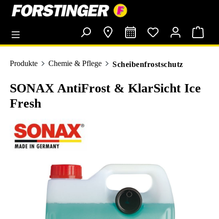
alt springen
Produkte
Chemie & Pflege
Scheibenfrostschutz
SONAX AntiFrost & KlarSicht Ice
Fresh
Bildergalerie überspringen