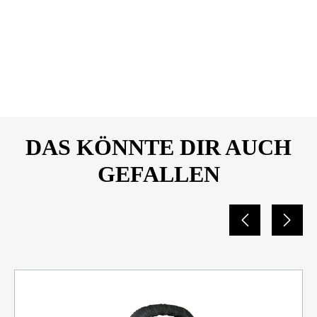
SONAX-AntiFrost-KlarSicht-
DOWNLOAD
Ice-Fresh-
Sicherheitsdatenbalatt-
01335050-25657968.pdf
DAS KÖNNTE DIR AUCH
GEFALLEN