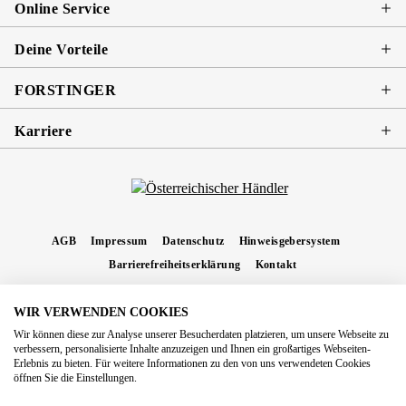
Online Service
Deine Vorteile
FORSTINGER
Karriere
AGB
Impressum
Datenschutz
Hinweisgebersystem
Barrierefreiheitserklärung
Kontakt
WIR VERWENDEN COOKIES
* Alle Preise inkl. gesetzl. Mehrwertsteuer zzgl.
Versandkosten
und ggf.
Wir können diese zur Analyse unserer Besucherdaten platzieren, um unsere Webseite zu
Nachnahmegebühren, wenn nicht anders angegeben.
verbessern, personalisierte Inhalte anzuzeigen und Ihnen ein großartiges Webseiten-
Erlebnis zu bieten. Für weitere Informationen zu den von uns verwendeten Cookies
Copyright 2026 Forstinger Österreich GmbH
öffnen Sie die Einstellungen.
Königstetter Straße 128 - 134/OG3, 3430 Tulln