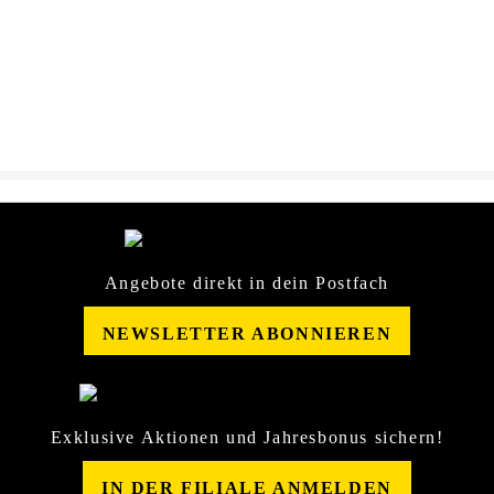
DOWNLOAD
Motorl_Advance_4T_AX7_1
5W-
50_Sicherheitsdatenblatt_216
29488_Shell_664793.PDF
Angebote direkt in dein Postfach
NEWSLETTER ABONNIEREN
Exklusive Aktionen und Jahresbonus sichern!
IN DER FILIALE ANMELDEN