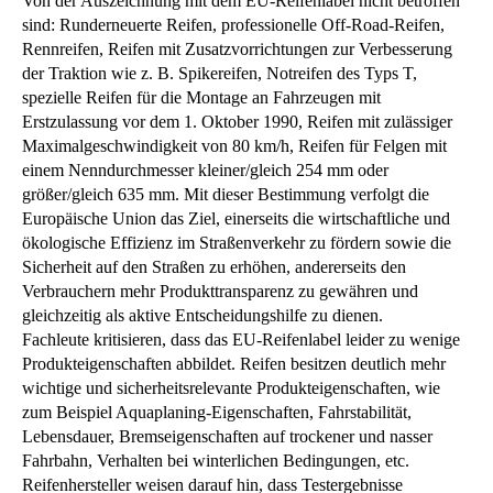
Von der Auszeichnung mit dem EU-Reifenlabel nicht betroffen
sind: Runderneuerte Reifen, professionelle Off-Road-Reifen,
Rennreifen, Reifen mit Zusatzvorrichtungen zur Verbesserung
der Traktion wie z. B. Spikereifen, Notreifen des Typs T,
spezielle Reifen für die Montage an Fahrzeugen mit
Erstzulassung vor dem 1. Oktober 1990, Reifen mit zulässiger
Maximalgeschwindigkeit von 80 km/h, Reifen für Felgen mit
einem Nenndurchmesser kleiner/gleich 254 mm oder
größer/gleich 635 mm. Mit dieser Bestimmung verfolgt die
Europäische Union das Ziel, einerseits die wirtschaftliche und
ökologische Effizienz im Straßenverkehr zu fördern sowie die
Sicherheit auf den Straßen zu erhöhen, andererseits den
Verbrauchern mehr Produkttransparenz zu gewähren und
gleichzeitig als aktive Entscheidungshilfe zu dienen.
Fachleute kritisieren, dass das EU-Reifenlabel leider zu wenige
Produkteigenschaften abbildet. Reifen besitzen deutlich mehr
wichtige und sicherheitsrelevante Produkteigenschaften, wie
zum Beispiel Aquaplaning-Eigenschaften, Fahrstabilität,
Lebensdauer, Bremseigenschaften auf trockener und nasser
Fahrbahn, Verhalten bei winterlichen Bedingungen, etc.
Reifenhersteller weisen darauf hin, dass Testergebnisse