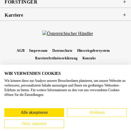
FORSTINGER
Karriere
AGB
Impressum
Datenschutz
Hinweisgebersystem
Barrierefreiheitserklärung
Kontakt
WIR VERWENDEN COOKIES
* Alle Preise inkl. gesetzl. Mehrwertsteuer zzgl.
Versandkosten
und ggf.
Wir können diese zur Analyse unserer Besucherdaten platzieren, um unsere Webseite zu
Nachnahmegebühren, wenn nicht anders angegeben.
verbessern, personalisierte Inhalte anzuzeigen und Ihnen ein großartiges Webseiten-
Erlebnis zu bieten. Für weitere Informationen zu den von uns verwendeten Cookies
Copyright 2026 Forstinger Österreich GmbH
öffnen Sie die Einstellungen.
Königstetter Straße 128 - 134/OG3, 3430 Tulln
Nach geltendem Recht ist Forstinger verpflichtet, seine Kunden auf die Existenz der
europäschen Online-Streitbeilegungs-Plattform hinzuweisen:
webgate.ec.europa.eu/odr
Alle akzeptieren
Ablehnen
Nein, anpassen