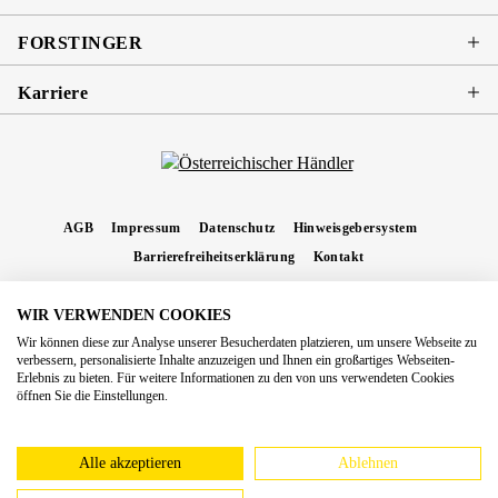
FORSTINGER
Karriere
AGB
Impressum
Datenschutz
Hinweisgebersystem
Barrierefreiheitserklärung
Kontakt
WIR VERWENDEN COOKIES
* Alle Preise inkl. gesetzl. Mehrwertsteuer zzgl.
Versandkosten
und ggf.
Wir können diese zur Analyse unserer Besucherdaten platzieren, um unsere Webseite zu
Nachnahmegebühren, wenn nicht anders angegeben.
verbessern, personalisierte Inhalte anzuzeigen und Ihnen ein großartiges Webseiten-
Erlebnis zu bieten. Für weitere Informationen zu den von uns verwendeten Cookies
Copyright 2026 Forstinger Österreich GmbH
öffnen Sie die Einstellungen.
Königstetter Straße 128 - 134/OG3, 3430 Tulln
Nach geltendem Recht ist Forstinger verpflichtet, seine Kunden auf die Existenz der
europäschen Online-Streitbeilegungs-Plattform hinzuweisen:
webgate.ec.europa.eu/odr
Alle akzeptieren
Ablehnen