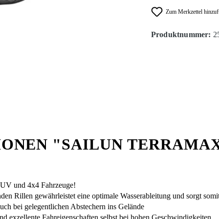
Zum Merkzettel hinzu
Produktnummer:
2
ONEN "SAILUN TERRAMA
 SUV und 4x4 Fahrzeuge!
den Rillen gewährleistet eine optimale Wasserableitung und sorgt somit 
auch bei gelegentlichen Abstechern ins Gelände
und exzellente Fahreigenschaften selbst bei hohen Geschwindigkeiten