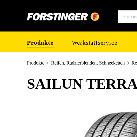
springen
Zur Hauptnavigation springen
Produkte
Werkstattservice
Produkte
Reifen, Radzierblenden, Schneeketten
Re
SAILUN TERRAM
Bildergalerie überspringen