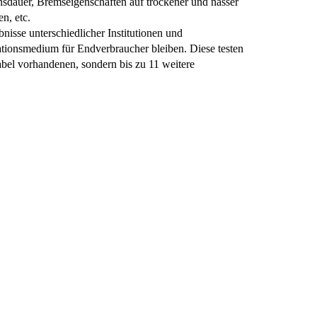
nsdauer, Bremseigenschaften auf trockener und nasser
n, etc.
bnisse unterschiedlicher Institutionen und
mationsmedium für Endverbraucher bleiben. Diese testen
abel vorhandenen, sondern bis zu 11 weitere