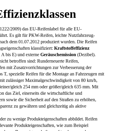
Effizienzklassen
1222/2009) das EU-Reifenlabel für alle EU-
führt. Es gilt für PKW-Reifen, leichte Nutzfahrzeug-
 nach dem 01.07.2012 produziert wurden. Die Reifen
seigenschaften klassifiziert:
Kraftstoffeffizienz
 A bis E) und externe
Geräuschemission
(Dezibel).
cht betroffen sind: Runderneuerte Reifen,
fen mit Zusatzvorrichtungen zur Verbesserung der
ps T, spezielle Reifen für die Montage an Fahrzeugen mit
mit zulässiger Maximalgeschwindigkeit von 80 km/h,
leiner/gleich 254 mm oder größer/gleich 635 mm. Mit
 das Ziel, einerseits die wirtschaftliche und
ern sowie die Sicherheit auf den Straßen zu erhöhen,
parenz zu gewähren und gleichzeitig als aktive
eider zu wenige Produkteigenschaften abbildet. Reifen
elevante Produkteigenschaften, wie zum Beispiel