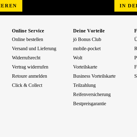
IEREN
IN D
Online Service
Deine Vorteile
Online bestellen
jö Bonus Club
Ü
Versand und Lieferung
mobile-pocket
R
Widerrufsrecht
Wolt
P
Vertrag widerrufen
Vorteilskarte
F
Retoure anmelden
Business Vorteilskarte
S
Click & Collect
Teilzahlung
Reifenversicherung
Bestpreisgarantie