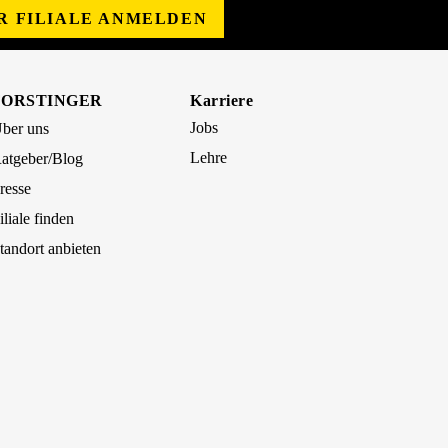
ER FILIALE ANMELDEN
FORSTINGER
Karriere
Jobs
ber uns
Lehre
atgeber/Blog
resse
iliale finden
tandort anbieten