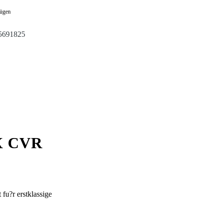
fügen
5691825
X CVR
fu?r erstklassige