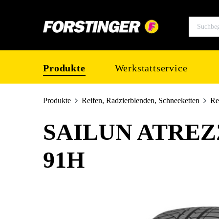
springen
Zur Hauptnavigation springen
Produkte
Werkstattservice
Produkte
Reifen, Radzierblenden, Schneeketten
Re
SAILUN ATREZZ
91H
Bildergalerie überspringen