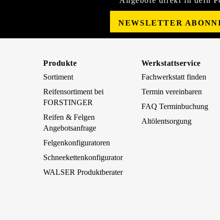
Angebote direkt in dein P
NEWSLETTER ABONN
Produkte
Werkstattservice
Sortiment
Fachwerkstatt finden
Reifensortiment bei
Termin vereinbaren
FORSTINGER
FAQ Terminbuchung
Reifen & Felgen
Altölentsorgung
Angebotsanfrage
Felgenkonfiguratoren
Schneekettenkonfigurator
WALSER Produktberater