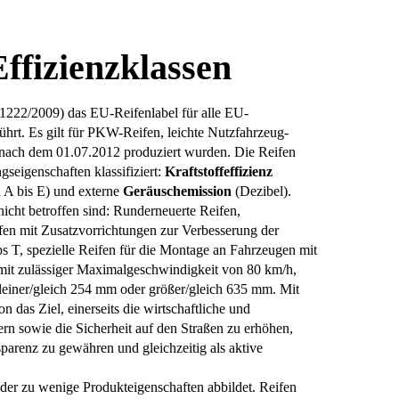
Effizienzklassen
1222/2009) das EU-Reifenlabel für alle EU-
führt. Es gilt für PKW-Reifen, leichte Nutzfahrzeug-
 nach dem 01.07.2012 produziert wurden. Die Reifen
seigenschaften klassifiziert:
Kraftstoffeffizienz
 A bis E) und externe
Geräuschemission
(Dezibel).
cht betroffen sind: Runderneuerte Reifen,
fen mit Zusatzvorrichtungen zur Verbesserung der
ps T, spezielle Reifen für die Montage an Fahrzeugen mit
mit zulässiger Maximalgeschwindigkeit von 80 km/h,
leiner/gleich 254 mm oder größer/gleich 635 mm. Mit
 das Ziel, einerseits die wirtschaftliche und
ern sowie die Sicherheit auf den Straßen zu erhöhen,
parenz zu gewähren und gleichzeitig als aktive
eider zu wenige Produkteigenschaften abbildet. Reifen