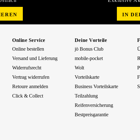
ostfach
Exklusive Ak
IEREN
IN D
Online Service
Deine Vorteile
Online bestellen
jö Bonus Club
Ü
Versand und Lieferung
mobile-pocket
R
Widerrufsrecht
Wolt
P
Vertrag widerrufen
Vorteilskarte
F
Retoure anmelden
Business Vorteilskarte
S
Click & Collect
Teilzahlung
Reifenversicherung
Bestpreisgarantie