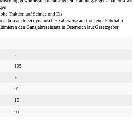
ika-Mischung gewährleisten herausragende Handling-Eigenschaften sow
ngen
hohe Traktion auf Schnee und Eis
eaktion auch bei dynamischer Fahrweise auf trockener Fahrbahn
mieren den Ganzjahreseinsatz in Österreich laut Gesetzgeber
-
-
195
H
91
15
65