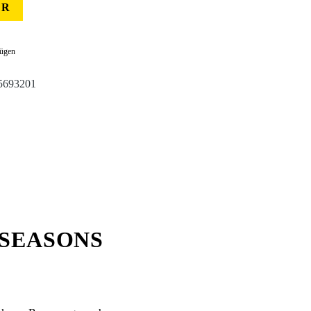
ER
fügen
5693201
4SEASONS