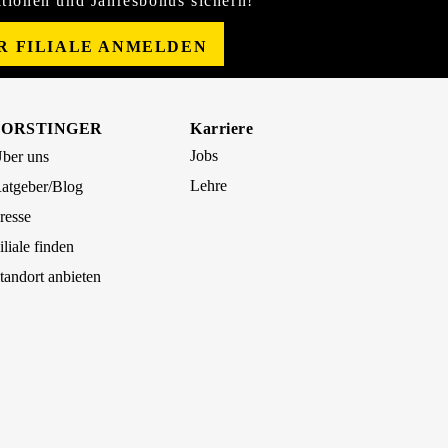
tionen und Jahresbonus sichern!
ER FILIALE ANMELDEN
FORSTINGER
Karriere
Jobs
ber uns
Lehre
atgeber/Blog
resse
iliale finden
tandort anbieten