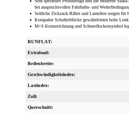
Sein spezielles Profildesign und die moderne Sil
bei anspruchsvollen Fahrbahn- und Wetterbedingu
Seitliche Zickzack-Rillen und Lamellen sorgen für 
Kompakte Schulterblöcke gewährleisten hohe Lenkr
M+S Kennzeichnung und Schneeflockensymbol legiti
RUNFLAT:
Extraload:
Reifenbreite:
Geschwindigkeitsindex:
Lastindex:
Zoll:
Querschnitt: