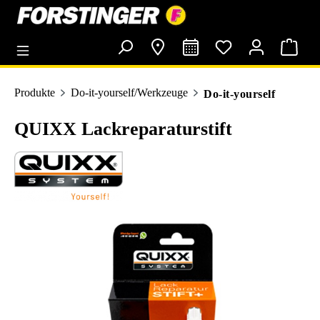
alt springen
Produkte
Do-it-yourself/Werkzeuge
Do-it-yourself
QUIXX Lackreparaturstift
Bildergalerie überspringen