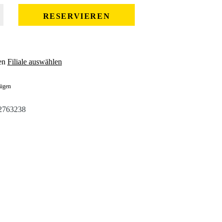
 gewünschten Wert ein oder benutze die Schaltflächen um die Anzahl zu erhöhe
RESERVIEREN
en
Filiale auswählen
fügen
2763238