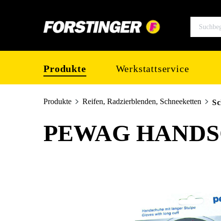
springen
Zur Hauptnavigation springen
Produkte
Werkstattservice
Produkte
Reifen, Radzierblenden, Schneeketten
Sc
PEWAG HANDS
Bildergalerie überspringen