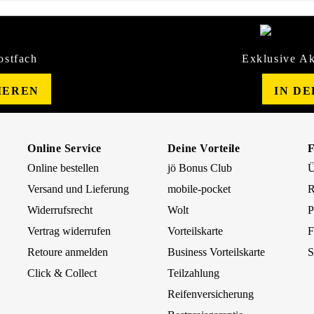
ostfach
Exklusive Ak
IEREN
IN D
Online Service
Deine Vorteile
Online bestellen
jö Bonus Club
Ü
Versand und Lieferung
mobile-pocket
R
Widerrufsrecht
Wolt
P
Vertrag widerrufen
Vorteilskarte
F
Retoure anmelden
Business Vorteilskarte
S
Click & Collect
Teilzahlung
Reifenversicherung