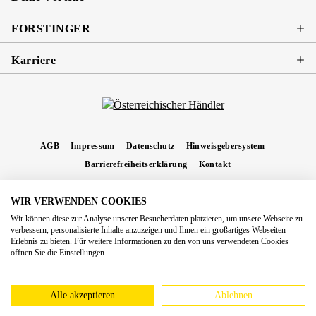
FORSTINGER
Karriere
AGB
Impressum
Datenschutz
Hinweisgebersystem
Barrierefreiheitserklärung
Kontakt
WIR VERWENDEN COOKIES
* Alle Preise inkl. gesetzl. Mehrwertsteuer zzgl.
Versandkosten
und ggf.
Wir können diese zur Analyse unserer Besucherdaten platzieren, um unsere Webseite zu
Nachnahmegebühren, wenn nicht anders angegeben.
verbessern, personalisierte Inhalte anzuzeigen und Ihnen ein großartiges Webseiten-
Erlebnis zu bieten. Für weitere Informationen zu den von uns verwendeten Cookies
Copyright 2026 Forstinger Österreich GmbH
öffnen Sie die Einstellungen.
Königstetter Straße 128 - 134/OG3, 3430 Tulln
Nach geltendem Recht ist Forstinger verpflichtet, seine Kunden auf die Existenz der
europäschen Online-Streitbeilegungs-Plattform hinzuweisen:
webgate.ec.europa.eu/odr
Alle akzeptieren
Ablehnen