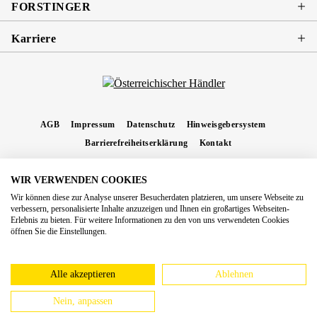
FORSTINGER
Karriere
AGB
Impressum
Datenschutz
Hinweisgebersystem
Barrierefreiheitserklärung
Kontakt
WIR VERWENDEN COOKIES
* Alle Preise inkl. gesetzl. Mehrwertsteuer zzgl.
Versandkosten
und ggf.
Wir können diese zur Analyse unserer Besucherdaten platzieren, um unsere Webseite zu
Nachnahmegebühren, wenn nicht anders angegeben.
verbessern, personalisierte Inhalte anzuzeigen und Ihnen ein großartiges Webseiten-
Erlebnis zu bieten. Für weitere Informationen zu den von uns verwendeten Cookies
Copyright 2026 Forstinger Österreich GmbH
öffnen Sie die Einstellungen.
Königstetter Straße 128 - 134/OG3, 3430 Tulln
Nach geltendem Recht ist Forstinger verpflichtet, seine Kunden auf die Existenz der
europäschen Online-Streitbeilegungs-Plattform hinzuweisen:
webgate.ec.europa.eu/odr
Alle akzeptieren
Ablehnen
Nein, anpassen