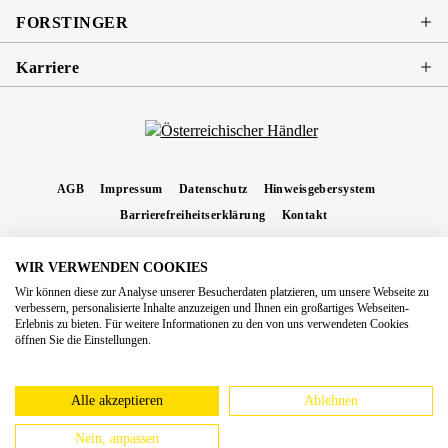
FORSTINGER
Karriere
AGB
Impressum
Datenschutz
Hinweisgebersystem
Barrierefreiheitserklärung
Kontakt
WIR VERWENDEN COOKIES
* Alle Preise inkl. gesetzl. Mehrwertsteuer zzgl.
Versandkosten
und ggf.
Wir können diese zur Analyse unserer Besucherdaten platzieren, um unsere Webseite zu
Nachnahmegebühren, wenn nicht anders angegeben.
verbessern, personalisierte Inhalte anzuzeigen und Ihnen ein großartiges Webseiten-
Erlebnis zu bieten. Für weitere Informationen zu den von uns verwendeten Cookies
Copyright 2026 Forstinger Österreich GmbH
öffnen Sie die Einstellungen.
Königstetter Straße 128 - 134/OG3, 3430 Tulln
Nach geltendem Recht ist Forstinger verpflichtet, seine Kunden auf die Existenz der
europäschen Online-Streitbeilegungs-Plattform hinzuweisen:
webgate.ec.europa.eu/odr
Alle akzeptieren
Ablehnen
Nein, anpassen