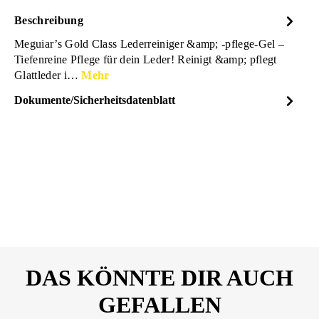
Beschreibung
Meguiar’s Gold Class Lederreiniger &amp; -pflege-Gel –
Tiefenreine Pflege für dein Leder! Reinigt &amp; pflegt
Glattleder i…
Mehr
Dokumente/Sicherheitsdatenblatt
Dateiname
Meguiars-MTS-Rich-Leather-
DOWNLOAD
Sicherheitsdatenblatt-G17914-
20219680.pdf
DAS KÖNNTE DIR AUCH
GEFALLEN