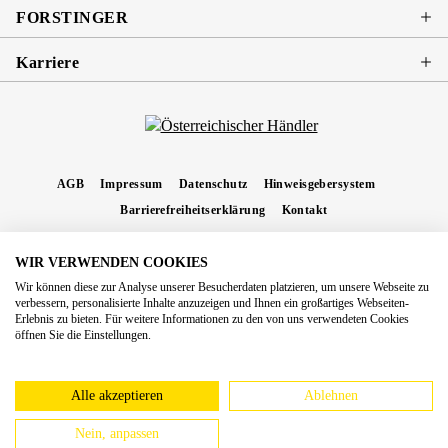
FORSTINGER
Karriere
AGB
Impressum
Datenschutz
Hinweisgebersystem
Barrierefreiheitserklärung
Kontakt
WIR VERWENDEN COOKIES
* Alle Preise inkl. gesetzl. Mehrwertsteuer zzgl.
Versandkosten
und ggf.
Wir können diese zur Analyse unserer Besucherdaten platzieren, um unsere Webseite zu
Nachnahmegebühren, wenn nicht anders angegeben.
verbessern, personalisierte Inhalte anzuzeigen und Ihnen ein großartiges Webseiten-
Erlebnis zu bieten. Für weitere Informationen zu den von uns verwendeten Cookies
Copyright 2026 Forstinger Österreich GmbH
öffnen Sie die Einstellungen.
Königstetter Straße 128 - 134/OG3, 3430 Tulln
Nach geltendem Recht ist Forstinger verpflichtet, seine Kunden auf die Existenz der
europäschen Online-Streitbeilegungs-Plattform hinzuweisen:
webgate.ec.europa.eu/odr
Alle akzeptieren
Ablehnen
Nein, anpassen