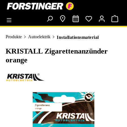
alt springen
Produkte
Autoelektrik
Installationsmaterial
KRISTALL Zigarettenanzünder
orange
Bildergalerie überspringen