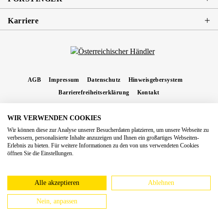
Karriere
AGB
Impressum
Datenschutz
Hinweisgebersystem
Barrierefreiheitserklärung
Kontakt
WIR VERWENDEN COOKIES
* Alle Preise inkl. gesetzl. Mehrwertsteuer zzgl.
Versandkosten
und ggf.
Wir können diese zur Analyse unserer Besucherdaten platzieren, um unsere Webseite zu
Nachnahmegebühren, wenn nicht anders angegeben.
verbessern, personalisierte Inhalte anzuzeigen und Ihnen ein großartiges Webseiten-
Erlebnis zu bieten. Für weitere Informationen zu den von uns verwendeten Cookies
Copyright 2026 Forstinger Österreich GmbH
öffnen Sie die Einstellungen.
Königstetter Straße 128 - 134/OG3, 3430 Tulln
Nach geltendem Recht ist Forstinger verpflichtet, seine Kunden auf die Existenz der
europäschen Online-Streitbeilegungs-Plattform hinzuweisen:
webgate.ec.europa.eu/odr
Alle akzeptieren
Ablehnen
Nein, anpassen