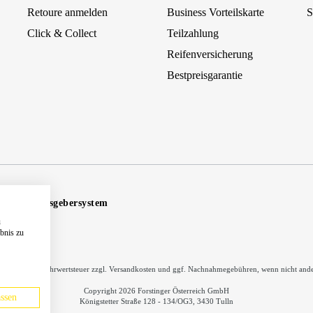
Retoure anmelden
Business Vorteilskarte
S
Click & Collect
Teilzahlung
Reifenversicherung
Bestpreisgarantie
Hinweisgebersystem
u
ebnis zu
inkl. gesetzl. Mehrwertsteuer zzgl.
Versandkosten
und ggf. Nachnahmegebühren, wenn nicht ande
Copyright 2026 Forstinger Österreich GmbH
ssen
Königstetter Straße 128 - 134/OG3, 3430 Tulln