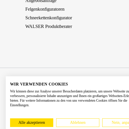
Angebotsanfrage
Felgenkonfiguratoren
Schneekettenkonfigurator
WALSER Produktberater
AGB
Impressum
Datenschutz
WIR VERWENDEN COOKIES
Wir können diese zur Analyse unserer Besucherdaten platzieren, um unsere Webseite z
Barrierefreiheitserklärung
Kontakt
verbessern, personalisierte Inhalte anzuzeigen und Ihnen ein großartiges Webseiten-Erl
bieten. Für weitere Informationen zu den von uns verwendeten Cookies öffnen Sie die
Einstellungen.
* Alle Preise 
Alle akzeptieren
Ablehnen
Nein, anpa