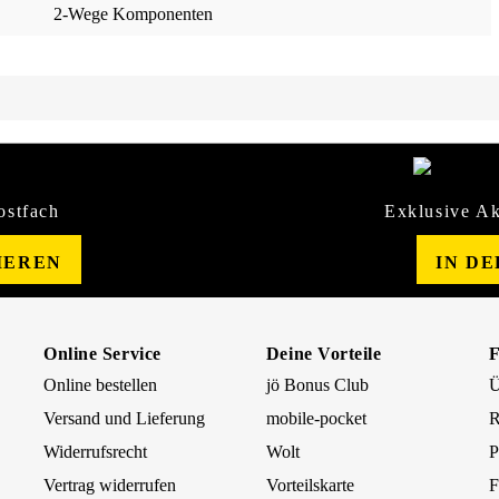
2-Wege Komponenten
ostfach
Exklusive Ak
IEREN
IN D
Online Service
Deine Vorteile
Online bestellen
jö Bonus Club
Ü
Versand und Lieferung
mobile-pocket
R
Widerrufsrecht
Wolt
P
Vertrag widerrufen
Vorteilskarte
F