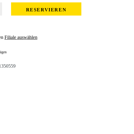
 gewünschten Wert ein oder benutze die Schaltflächen um die Anzahl zu erhöhe
RESERVIEREN
en
Filiale auswählen
fügen
1350559