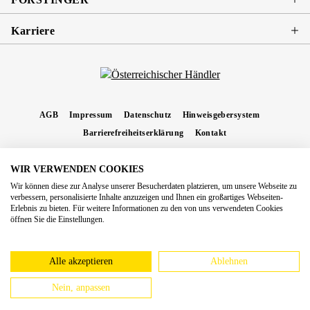
Karriere
AGB
Impressum
Datenschutz
Hinweisgebersystem
Barrierefreiheitserklärung
Kontakt
WIR VERWENDEN COOKIES
* Alle Preise inkl. gesetzl. Mehrwertsteuer zzgl.
Versandkosten
und ggf.
Wir können diese zur Analyse unserer Besucherdaten platzieren, um unsere Webseite zu
Nachnahmegebühren, wenn nicht anders angegeben.
verbessern, personalisierte Inhalte anzuzeigen und Ihnen ein großartiges Webseiten-
Erlebnis zu bieten. Für weitere Informationen zu den von uns verwendeten Cookies
Copyright 2026 Forstinger Österreich GmbH
öffnen Sie die Einstellungen.
Königstetter Straße 128 - 134/OG3, 3430 Tulln
Nach geltendem Recht ist Forstinger verpflichtet, seine Kunden auf die Existenz der
europäschen Online-Streitbeilegungs-Plattform hinzuweisen:
webgate.ec.europa.eu/odr
Alle akzeptieren
Ablehnen
Nein, anpassen