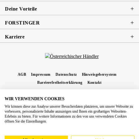
Deine Vorteile
FORSTINGER
Karriere
AGB
Impressum
Datenschutz
Hinweisgebersystem
Barrierefreiheitserklärung
Kontakt
WIR VERWENDEN COOKIES
* Alle Preise inkl. gesetzl. Mehrwertsteuer zzgl.
Versandkosten
und ggf.
Wir können diese zur Analyse unserer Besucherdaten platzieren, um unsere Webseite zu
Nachnahmegebühren, wenn nicht anders angegeben.
verbessern, personalisierte Inhalte anzuzeigen und Ihnen ein großartiges Webseiten-
Erlebnis zu bieten. Für weitere Informationen zu den von uns verwendeten Cookies
Copyright 2026 Forstinger Österreich GmbH
öffnen Sie die Einstellungen.
Königstetter Straße 128 - 134/OG3, 3430 Tulln
Nach geltendem Recht ist Forstinger verpflichtet, seine Kunden auf die Existenz der
europäschen Online-Streitbeilegungs-Plattform hinzuweisen:
webgate.ec.europa.eu/odr