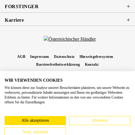
FORSTINGER
Karriere
AGB
Impressum
Datenschutz
Hinweisgebersystem
Barrierefreiheitserklärung
Kontakt
WIR VERWENDEN COOKIES
* Alle Preise inkl. gesetzl. Mehrwertsteuer zzgl.
Versandkosten
und ggf.
Wir können diese zur Analyse unserer Besucherdaten platzieren, um unsere Webseite zu
Nachnahmegebühren, wenn nicht anders angegeben.
verbessern, personalisierte Inhalte anzuzeigen und Ihnen ein großartiges Webseiten-
Erlebnis zu bieten. Für weitere Informationen zu den von uns verwendeten Cookies
Copyright 2026 Forstinger Österreich GmbH
öffnen Sie die Einstellungen.
Königstetter Straße 128 - 134/OG3, 3430 Tulln
Nach geltendem Recht ist Forstinger verpflichtet, seine Kunden auf die Existenz der
europäschen Online-Streitbeilegungs-Plattform hinzuweisen:
webgate.ec.europa.eu/odr
Alle akzeptieren
Ablehnen
Nein, anpassen