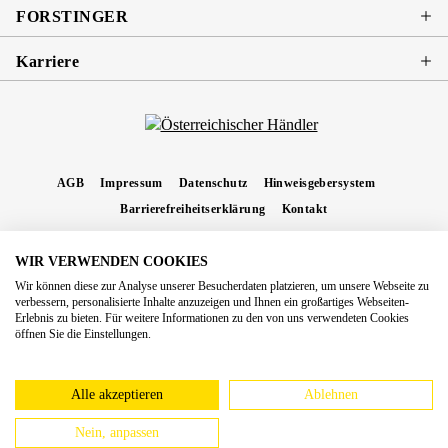
FORSTINGER
Karriere
AGB
Impressum
Datenschutz
Hinweisgebersystem
Barrierefreiheitserklärung
Kontakt
WIR VERWENDEN COOKIES
* Alle Preise inkl. gesetzl. Mehrwertsteuer zzgl.
Versandkosten
und ggf.
Wir können diese zur Analyse unserer Besucherdaten platzieren, um unsere Webseite zu
Nachnahmegebühren, wenn nicht anders angegeben.
verbessern, personalisierte Inhalte anzuzeigen und Ihnen ein großartiges Webseiten-
Erlebnis zu bieten. Für weitere Informationen zu den von uns verwendeten Cookies
Copyright 2026 Forstinger Österreich GmbH
öffnen Sie die Einstellungen.
Königstetter Straße 128 - 134/OG3, 3430 Tulln
Nach geltendem Recht ist Forstinger verpflichtet, seine Kunden auf die Existenz der
europäschen Online-Streitbeilegungs-Plattform hinzuweisen:
webgate.ec.europa.eu/odr
Alle akzeptieren
Ablehnen
Nein, anpassen