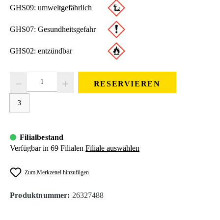
GHS09: umweltgefährlich
GHS07: Gesundheitsgefahr
GHS02: entzündbar
Produkt Anzahl: Gib den gewünschten Wert ein oder benutze die Schaltfläc
RESERVIEREN
3
Filialbestand
Verfügbar in 69 Filialen
Filiale auswählen
Zum Merkzettel hinzufügen
Produktnummer:
26327488