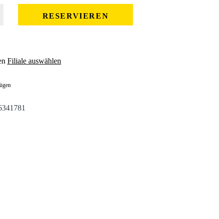
 gewünschten Wert ein oder benutze die Schaltflächen um die Anzahl zu erhöhe
RESERVIEREN
en
Filiale auswählen
fügen
6341781