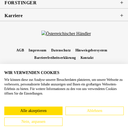
FORSTINGER
Karriere
AGB
Impressum
Datenschutz
Hinweisgebersystem
Barrierefreiheitserklärung
Kontakt
WIR VERWENDEN COOKIES
* Alle Preise inkl. gesetzl. Mehrwertsteuer zzgl.
Versandkosten
und ggf.
Wir können diese zur Analyse unserer Besucherdaten platzieren, um unsere Webseite zu
Nachnahmegebühren, wenn nicht anders angegeben.
verbessern, personalisierte Inhalte anzuzeigen und Ihnen ein großartiges Webseiten-
Erlebnis zu bieten. Für weitere Informationen zu den von uns verwendeten Cookies
Copyright 2026 Forstinger Österreich GmbH
öffnen Sie die Einstellungen.
Königstetter Straße 128 - 134/OG3, 3430 Tulln
Nach geltendem Recht ist Forstinger verpflichtet, seine Kunden auf die Existenz der
europäschen Online-Streitbeilegungs-Plattform hinzuweisen:
webgate.ec.europa.eu/odr
Alle akzeptieren
Ablehnen
Nein, anpassen