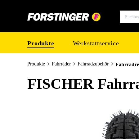
springen
Zur Hauptnavigation springen
Produkte
Werkstattservice
Produkte
Fahrräder
Fahrradzubehör
Fahrradre
FISCHER Fahrrad
Bildergalerie überspringen