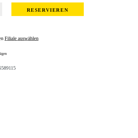
 gewünschten Wert ein oder benutze die Schaltflächen um die Anzahl zu erhöhe
RESERVIEREN
en
Filiale auswählen
fügen
5589115