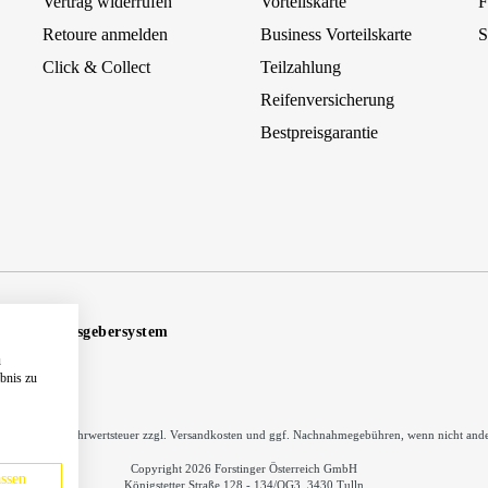
Vertrag widerrufen
Vorteilskarte
F
Retoure anmelden
Business Vorteilskarte
S
Click & Collect
Teilzahlung
Reifenversicherung
Bestpreisgarantie
Hinweisgebersystem
u
ebnis zu
inkl. gesetzl. Mehrwertsteuer zzgl.
Versandkosten
und ggf. Nachnahmegebühren, wenn nicht ande
Copyright 2026 Forstinger Österreich GmbH
ssen
Königstetter Straße 128 - 134/OG3, 3430 Tulln