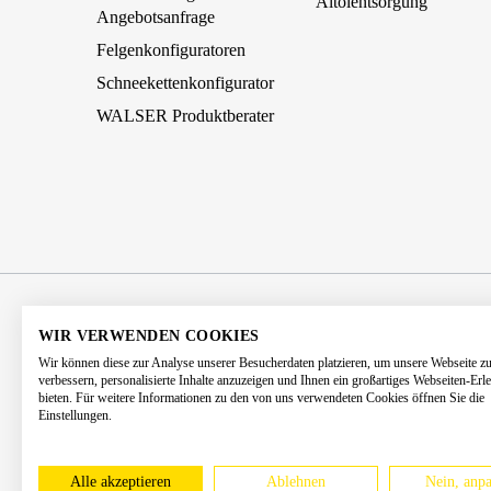
Altölentsorgung
Angebotsanfrage
Felgenkonfiguratoren
Schneekettenkonfigurator
WALSER Produktberater
AGB
Impressum
Datenschutz
WIR VERWENDEN COOKIES
Wir können diese zur Analyse unserer Besucherdaten platzieren, um unsere Webseite z
Barrierefreiheitserklärung
Kontakt
verbessern, personalisierte Inhalte anzuzeigen und Ihnen ein großartiges Webseiten-Erl
bieten. Für weitere Informationen zu den von uns verwendeten Cookies öffnen Sie die
Einstellungen.
* Alle Preise 
Alle akzeptieren
Ablehnen
Nein, anpa