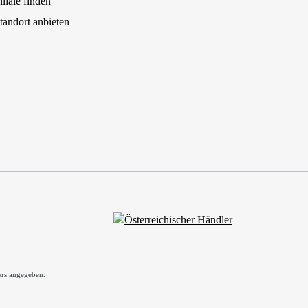
iliale finden
tandort anbieten
rs angegeben.