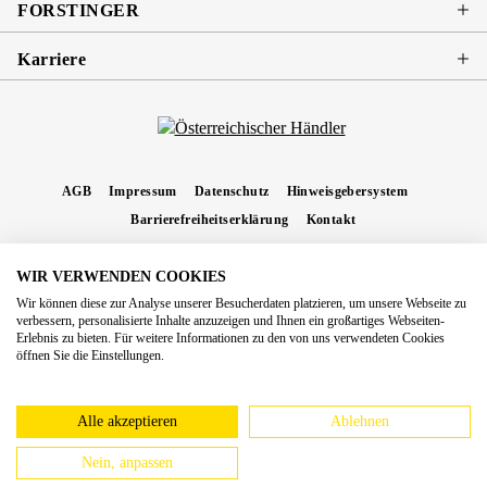
FORSTINGER
Karriere
AGB
Impressum
Datenschutz
Hinweisgebersystem
Barrierefreiheitserklärung
Kontakt
WIR VERWENDEN COOKIES
* Alle Preise inkl. gesetzl. Mehrwertsteuer zzgl.
Versandkosten
und ggf.
Wir können diese zur Analyse unserer Besucherdaten platzieren, um unsere Webseite zu
Nachnahmegebühren, wenn nicht anders angegeben.
verbessern, personalisierte Inhalte anzuzeigen und Ihnen ein großartiges Webseiten-
Erlebnis zu bieten. Für weitere Informationen zu den von uns verwendeten Cookies
Copyright 2026 Forstinger Österreich GmbH
öffnen Sie die Einstellungen.
Königstetter Straße 128 - 134/OG3, 3430 Tulln
Nach geltendem Recht ist Forstinger verpflichtet, seine Kunden auf die Existenz der
europäschen Online-Streitbeilegungs-Plattform hinzuweisen:
webgate.ec.europa.eu/odr
Alle akzeptieren
Ablehnen
Nein, anpassen