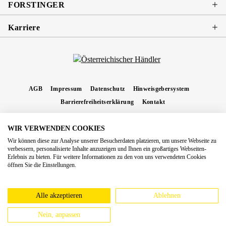
FORSTINGER
Karriere
AGB
Impressum
Datenschutz
Hinweisgebersystem
Barrierefreiheitserklärung
Kontakt
WIR VERWENDEN COOKIES
* Alle Preise inkl. gesetzl. Mehrwertsteuer zzgl.
Versandkosten
und ggf.
Wir können diese zur Analyse unserer Besucherdaten platzieren, um unsere Webseite zu
Nachnahmegebühren, wenn nicht anders angegeben.
verbessern, personalisierte Inhalte anzuzeigen und Ihnen ein großartiges Webseiten-
Erlebnis zu bieten. Für weitere Informationen zu den von uns verwendeten Cookies
Copyright 2026 Forstinger Österreich GmbH
öffnen Sie die Einstellungen.
Königstetter Straße 128 - 134/OG3, 3430 Tulln
Nach geltendem Recht ist Forstinger verpflichtet, seine Kunden auf die Existenz der
europäschen Online-Streitbeilegungs-Plattform hinzuweisen:
webgate.ec.europa.eu/odr
Alle akzeptieren
Ablehnen
Nein, anpassen