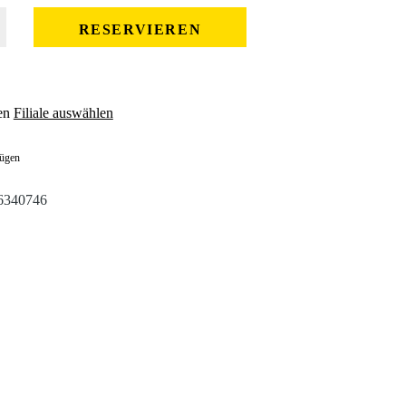
 gewünschten Wert ein oder benutze die Schaltflächen um die Anzahl zu erhöhe
RESERVIEREN
en
Filiale auswählen
fügen
6340746