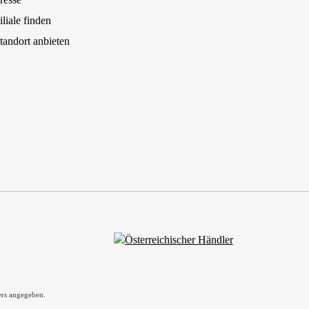
iliale finden
tandort anbieten
rs angegeben.