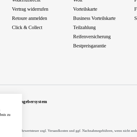
Vertrag widerrufen
Vorteilskarte
F
Retoure anmelden
Business Vorteilskarte
S
Click & Collect
Teilzahlung
Reifenversicherung
Bestpreisgarantie
Hinweisgebersystem
u
ebnis zu
inkl. gesetzl. Mehrwertsteuer zzgl.
Versandkosten
und ggf. Nachnahmegebühren, wenn nicht ande