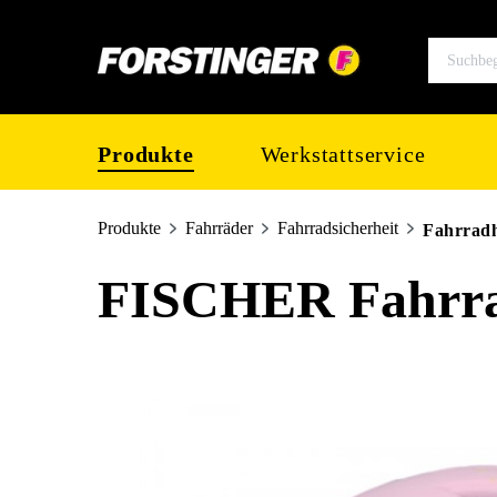
springen
Zur Hauptnavigation springen
Produkte
Werkstattservice
Produkte
Fahrräder
Fahrradsicherheit
Fahrrad
FISCHER Fahrrad
Bildergalerie überspringen