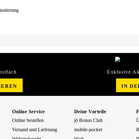
justierung
ostfach
Exklusive Ak
IEREN
IN D
Online Service
Deine Vorteile
Online bestellen
jö Bonus Club
Ü
Versand und Lieferung
mobile-pocket
R
Widerrufsrecht
Wolt
P