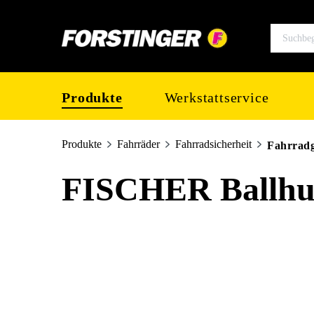
springen
Zur Hauptnavigation springen
Produkte
Werkstattservice
Produkte
Fahrräder
Fahrradsicherheit
Fahrrad
FISCHER Ballhu
Bildergalerie überspringen