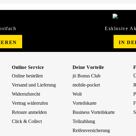
ostfach
Exklusive Ak
IEREN
IN D
Online Service
Deine Vorteile
Online bestellen
jö Bonus Club
Ü
Versand und Lieferung
mobile-pocket
R
Widerrufsrecht
Wolt
P
Vertrag widerrufen
Vorteilskarte
F
Retoure anmelden
Business Vorteilskarte
S
Click & Collect
Teilzahlung
Reifenversicherung