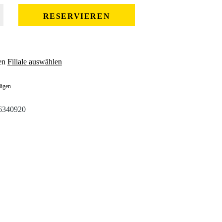
 gewünschten Wert ein oder benutze die Schaltflächen um die Anzahl zu erhöhe
RESERVIEREN
en
Filiale auswählen
fügen
6340920